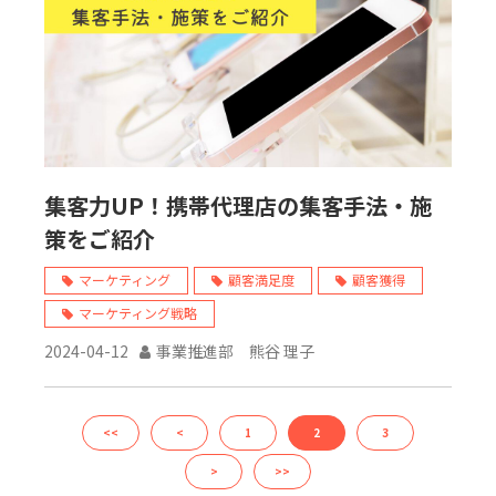
集客力UP！携帯代理店の集客手法・施
策をご紹介
マーケティング
顧客満足度
顧客獲得
マーケティング戦略
2024-04-12
事業推進部 熊谷 理子
<<
<
1
2
3
>
>>