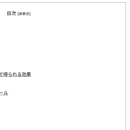
目次
[非表示]
で得られる効果
ール