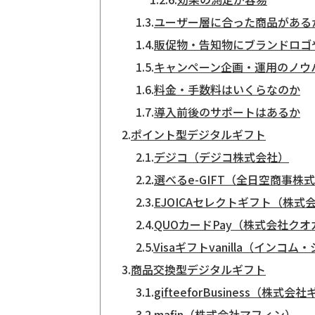
1.3.
ユーザー層に合った商品がある
1.4.
販促物・告知物にブランドロゴ
1.5.
キャンペーン企画・運用のノウ
1.6.
料金・手数料はいくらなのか
1.7.
導入前後のサポートはあるか
2.
ポイント型デジタルギフト
2.1.
デジコ（デジコ株式会社）
2.2.
選べるe-GIFT（全日空商事株
2.3.
EJOICAセレクトギフト（株
2.4.
QUOカードPay（株式会社ク
2.5.
Visaギフトvanilla（インコ
3.
商品交換型デジタルギフト
3.1.
gifteeforBusiness（株式
3.2.
mafin（株式会社マフィン）