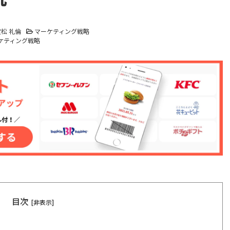
松 礼倫
マーケティング戦略
ケティング戦略
目次
[非表示]