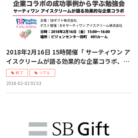
2018年2月16日 15時開催「 サーティワン ア
イスクリームが語る効果的な企業コラボ、販
促キャンペーンにおける企業コラボの成功事
終了
リアル
例から学ぶ勉強会」
2018-02-02 01:53