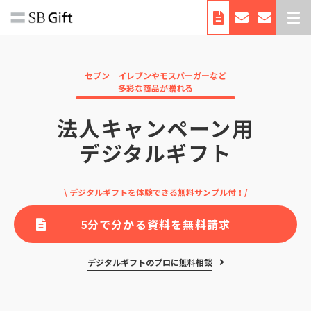
デジタルギフトとは
サービス紹介
セブン‐イレブンやモスバーガーなど
多彩な商品が贈れる
導入事例
法人キャンペーン用
料金
デジタルギフト
利用シーン・使い方
お役立ち資料
\ デジタルギフトを体験できる無料サンプル付！/
自治体向けサービス
会社概要
5分で分かる資料を無料請求
デジタルギフトのプロに無料相談