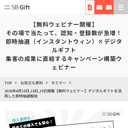
デジタルギフトとは
【無料ウェビナー開催】
サービス紹介
その場で当たって、認知・登録数が急増！
即時抽選（インスタントウィン）×デジタ
導入事例
ルギフト
料金
集客の成果に直結するキャンペーン構築ウ
利用シーン・使い方
ェビナー
お役立ち資料
自治体向けサービス
TOP
お役立ち資料
セミナー
2026年6月16日,18日,19日開催【無料ウェビナー】デジタルギフトを活
会社概要
用した即時抽選解説