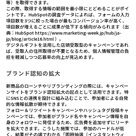
等）を取得できます。
この際、取得する情報の範囲を最小限にとどめることがポイ
ントです。HubSpotの調査データによれば、フォームの入力
項目数を3つに絞った場合が最もコンバージョン率が高く、
項目数が増えるごとに成果が低下する傾向がみられます（出
典：HubSpot
https://www.marketing-week.jp/hub/ja-
jp/blog/article16.html
）。
デジタルギフトを活用した店頭受取型のキャンペーンであれ
ば、受取人の住所取得が不要となるため、個人情報管理の負
担を軽減しつつ応募率の向上が見込めます。
ブランド認知の拡大
新商品のローンチやリブランディングの際には、キャンペー
ンサイトをブランド認知拡大の起点として活用できます。特
にSNSとの連携を設計に組み込むことで、参加者による自発
的な情報拡散が期待できます。
フォロー＆リツイートキャンペーンやハッシュタグ投稿キャ
ンペーンでは、参加者がブランド名やキャンペーン情報を自
身のフォロワーに発信するため、広告費を追加せずにリーチ
を拡大できます。こうした施策では、参加のハードルが低
く、結果がその場でわかる「即時抽選（インスタントウィ