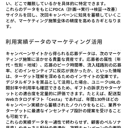
い、どこで離脱しているかを具体的に特定できます。
これらのデータをもとにPDCA（計画→実行→検証→改善）
サイクルを回し、次回キャンペーンに知見を蓄積していくこ
とが、マーケティング施策全体の精度を高めるカギとなりま
す。
利用実績データのマーケティング活用
キャンペーンサイトから得られる応募データは、次のマーケ
ティング施策に活かせる貴重な資産です。応募者の属性（年
代・性別・地域）、応募のピーク時間帯、流入経路別の応募
率、どのインセンティブに反応が良かったか、といった情報
は、ターゲット理解を深めるためのインサイトの宝庫です。
デジタルギフトを賞品として活用した場合、ユニークURLの
開封率や利用率も確認できるため、ギフトの訴求力やターゲ
ットとの適合度を定量的に評価できます。たとえば、配送型
Webカタログギフト「Cesta」であれば、年間130件ほどの
キャンペーン実績から蓄積されたノウハウをもとに、業界や
ターゲットに最適なインセンティブ設計の提案を受けること
も可能です。
これらの実績データを一過性で終わらせず、顧客のペルソナ
見直しやチャネル配分の最適化、次期キャンペーンの企画設