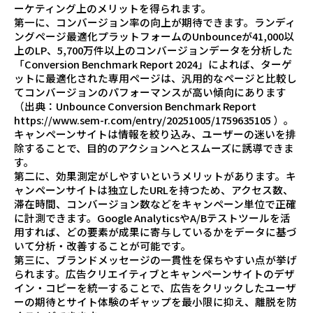
ーケティング上のメリットを得られます。
第一に、コンバージョン率の向上が期待できます。ランディ
ングページ最適化プラットフォームのUnbounceが41,000以
上のLP、5,700万件以上のコンバージョンデータを分析した
「Conversion Benchmark Report 2024」によれば、ターゲ
ットに最適化された専用ページは、汎用的なページと比較し
てコンバージョンのパフォーマンスが高い傾向にあります
（出典：Unbounce Conversion Benchmark Report
https://www.sem-r.com/entry/20251005/1759635105
）。
キャンペーンサイトは情報を絞り込み、ユーザーの迷いを排
除することで、目的のアクションへとスムーズに誘導できま
す。
第二に、効果測定がしやすいというメリットがあります。キ
ャンペーンサイトは独立したURLを持つため、アクセス数、
滞在時間、コンバージョン数などをキャンペーン単位で正確
に計測できます。Google AnalyticsやA/Bテストツールを活
用すれば、どの要素が成果に寄与しているかをデータに基づ
いて分析・改善することが可能です。
第三に、ブランドメッセージの一貫性を保ちやすい点が挙げ
られます。広告クリエイティブとキャンペーンサイトのデザ
イン・コピーを統一することで、広告をクリックしたユーザ
ーの期待とサイト体験のギャップを最小限に抑え、離脱を防