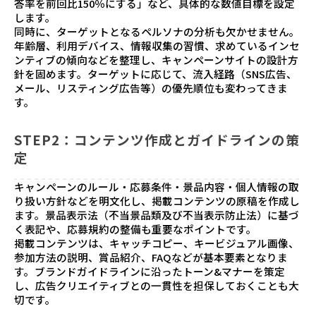
答率を前回比150％にする」など、具体的な数値目標を設定
します。
同時に、ターゲットとなるペルソナの分析も欠かせません。
年齢層、利用デバイス、情報収集の習慣、求めているインセ
ンティブの傾向などを整理し、キャンペーンサイトの設計方
針を固めます。ターゲットに応じて、流入経路（SNS広告、
メール、リスティング広告等）の優先順位も変わってきま
す。
STEP2：コンテンツ作成とガイドラインの策
定
キャンペーンのルール・応募条件・景品内容・個人情報の取
り扱い方針などを明文化し、掲載コンテンツの原稿を作成し
ます。景品表示法（不当景品類及び不当表示防止法）に基づ
く表記や、応募規約の整備も重要なポイントです。
掲載コンテンツは、キャッチコピー、キービジュアル画像、
参加方法の説明、賞品紹介、FAQなどが基本要素となりま
す。ブランドガイドラインに沿ったトーン&マナーを策定
し、広告クリエイティブとの一貫性を担保しておくことも大
切です。