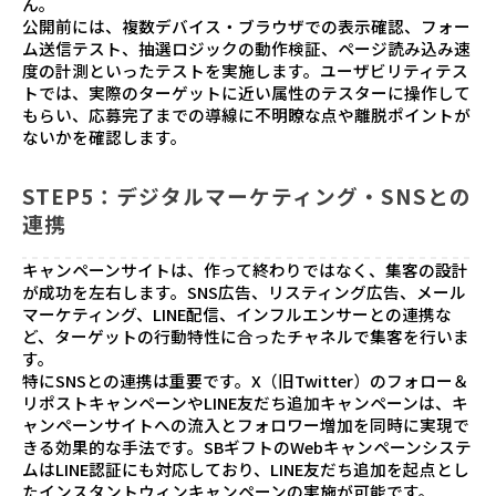
ん。
公開前には、複数デバイス・ブラウザでの表示確認、フォー
ム送信テスト、抽選ロジックの動作検証、ページ読み込み速
度の計測といったテストを実施します。ユーザビリティテス
トでは、実際のターゲットに近い属性のテスターに操作して
もらい、応募完了までの導線に不明瞭な点や離脱ポイントが
ないかを確認します。
STEP5：デジタルマーケティング・SNSとの
連携
キャンペーンサイトは、作って終わりではなく、集客の設計
が成功を左右します。SNS広告、リスティング広告、メール
マーケティング、LINE配信、インフルエンサーとの連携な
ど、ターゲットの行動特性に合ったチャネルで集客を行いま
す。
特にSNSとの連携は重要です。X（旧Twitter）のフォロー＆
リポストキャンペーンやLINE友だち追加キャンペーンは、キ
ャンペーンサイトへの流入とフォロワー増加を同時に実現で
きる効果的な手法です。SBギフトのWebキャンペーンシステ
ムはLINE認証にも対応しており、LINE友だち追加を起点とし
たインスタントウィンキャンペーンの実施が可能です。