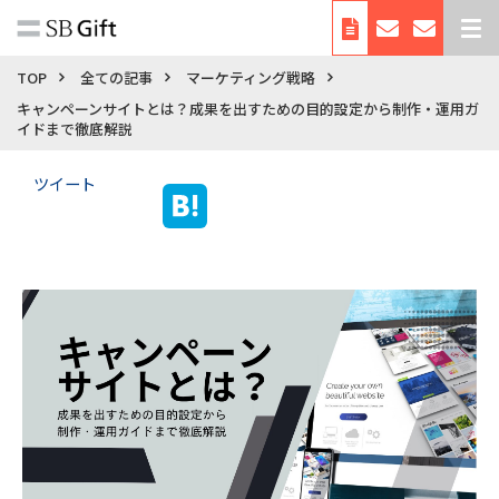
デジタルギフトとは
TOP
全ての記事
マーケティング戦略
キャンペーンサイトとは？成果を出すための目的設定から制作・運用ガ
サービス紹介
イドまで徹底解説
導入事例
ツイート
料金
利用シーン・使い方
お役立ち資料
自治体向けサービス
会社概要