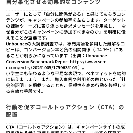
自分事化させる効果的なコンテンツ
ユーザーにとって「自分に関係がある」と感じてもらうコン
テンツが、キャンペーンの参加率を左右します。ターゲット
の課題やニーズに寄り添った訴求メッセージを用意し、「な
ぜ自分がこのキャンペーンに参加すべきなのか」を明確に伝
えることが重要です。
Unbounceの大規模調査では、専門用語を多用した難解なコ
ピーは、コンバージョン率と負の相関関係（-24.3%）にあ
ることが明らかになっています（出典：Unbounce
Conversion Benchmark Report
https://www.sem-
r.com/entry/20251005/1759635105
）。
小学生にも伝わるような平易な表現で、ベネフィットを端的
に伝えましょう。また、導入事例や利用者の声といった「社
会的証明」を掲載することも、信頼性を高め行動を後押しす
る有効な手段です。
行動を促すコールトゥアクション（CTA）の
配置
CTA（コールトゥアクション）は、キャンペーンサイトの成
否を決める最も重要な要素のひとつです。「今すぐ応募す