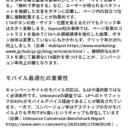
る」「無料で参加する」など、ユーザーが得られるベネフィ
ットを強調した文言をボタンに記載し、ページ内の目立つ位
置に複数配置することが効果的です。
CTAボタンの色・サイズ・位置を変えるだけでもクリック率
は大きく変動します。Expoze社の事例では、ページ背景のコ
ントラストを高めてCTAへの視線誘導を強化した結果、ボタ
ン自体は変更していないにもかかわらず、クリック率が25％
向上しました（出典：HubSpot
https://www.marketing-
week.jp/hub/ja-jp/blog/article16.html
）。継続的なA/Bテ
ストを通じて最適なCTA設計を見つけることが、コンバージ
ョン率向上の鍵となります。
モバイル最適化の重要性
キャンペーンサイトのモバイル対応は、もはや選択肢ではな
く必須条件です。Unbounceの調査では、LPへのトラフィッ
クの83％がモバイルデバイス経由であることが報告されてい
ます。一方で、コンバージョン率はデスクトップの方がモバ
イルよりも平均で8％高いというギャップも存在しています
（出典：Unbounce Conversion Benchmark Report
https://www.sem-r.com/entry/20251005/1759635105
）。