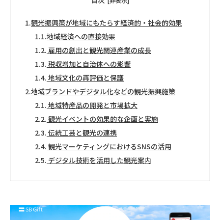
目次
[非表示]
1.
観光振興策が地域にもたらす経済的・社会的効果
1.1.
地域経済への直接効果
1.2.
雇用の創出と観光関連産業の成長
1.3.
税収増加と自治体への影響
1.4.
地域文化の再評価と保護
2.
地域ブランドやデジタル化などの観光振興施策
2.1.
地域特産品の開発と市場拡大
2.2.
観光イベントの効果的な企画と実施
2.3.
伝統工芸と観光の連携
2.4.
観光マーケティングにおけるSNSの活用
2.5.
デジタル技術を活用した観光案内