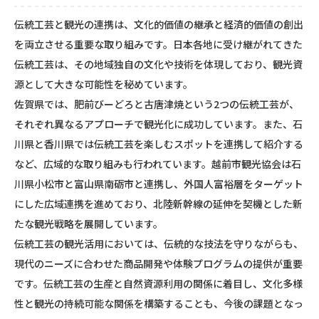
伝統工芸と観光の連携は、文化的価値の継承と経済的価値の創出
を両立させる重要な取り組みです。日本各地に受け継がれてきた
伝統工芸は、その地域独自の文化や技術を体現しており、観光資
源として大きな可能性を秘めています。
佐賀県では、肥前びーどろと古唐津焼という2つの伝統工芸が、
それぞれ異なるアプローチで観光化に成功しています。また、石
川県と香川県では伝統工芸を楽しむスポットを連携して紹介する
など、広域的な取り組みも行われています。越前市観光協会は石
川県小松市と富山県南砺市と連携し、外国人富裕層をターゲット
にした広域連携を進めており、北陸新幹線の延伸を契機とした新
たな観光戦略を展開しています。
伝統工芸の観光活用においては、伝統的な技法を守りながらも、
現代のニーズに合わせた商品開発や体験プログラムの提供が重要
です。伝統工芸の生産と自然資源利用の関係に着目し、文化多様
性と観光の持続可能な関係を構築することも、今後の課題となっ