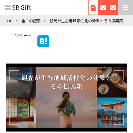
デジタルギフトとは
TOP
全ての記事
観光が生む地域活性化の効果とその振興策
サービス紹介
ツイート
導入事例
料金
利用シーン・使い方
お役立ち資料
自治体向けサービス
会社概要