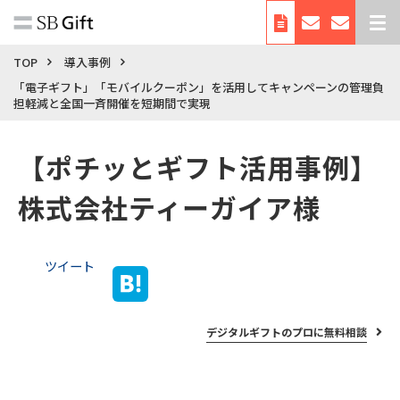
デジタルギフトとは
TOP
導入事例
「電子ギフト」「モバイルクーポン」を活用してキャンペーンの管理負
サービス紹介
担軽減と全国一斉開催を短期間で実現
導入事例
【ポチッとギフト活用事例】
料金
利用シーン・使い方
株式会社ティーガイア様
お役立ち資料
自治体向けサービス
ツイート
会社概要
デジタルギフトのプロに無料相談