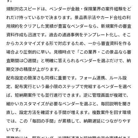
規制対応スピードは、ベンダーが金融・保険業界の案件経験をど
れだけ持っているかで決まります。景品表示法やカード会社の利
用規約をクリアした実績が豊富なベンダーなら、新規案件の審査
資料作成も迅速です。過去の通過事例をテンプレート化し、そこ
からカスタマイズする形で対応するため、一から審査資料を作る
場合より圧倒的に早い。見積時点で「この業界・この景品なら審
査期間は〇週間」と明確に答えられるベンダーを選ぶだけで、納
期交渉の精度が上がります。
配布設定の簡潔さも同様に重要です。フォーム連携、ルール設
定、配布実行という最小限のステップで完結するベンダーを選べ
ば、短納期案件でも並行進行できます。逆に管理画面が複雑で、
細かいカスタマイズが必要なベンダーを選ぶと、毎回説明を聞き
直し、設定方法を確認する手間が増えます。複数案件を回す環境
では、この「毎回の手間」が累積して、納期遅延につながりやす
いです。
実務的には、既存ベンダーで規制通過と短納期の両立実績がある