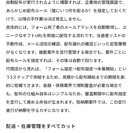
自動配布が実行されるように構築すれば、企業側の管理画面で、
あらかじめ配布ルール（誰にいつ何を配るか）を設定しておくだ
けで、以降の手作業はほぼ発生しません。
具体的には、フォーム完了者のメールアドレスを自動取得し、ユ
ニークなギフトURLを即座に配信する流れです。当選者リストの
手動作成、メール送信の確認、配布漏れの確認といった定型業務
がなくなります。複数案件を並行管理する場合でも、案件ごとに
配布ルールを設定すれば、その後は自動で回ります。
代理店から見れば、「フォーム設定→配布設定→本番開始」とい
う3ステップで完結するため、見積から配布開始までの期間を劇
的に短縮できます。金融・保険業界で規制審査が必要な場合で
も、配布の仕組み自体はシンプルなため、審査期間中に配布設定
を並行して進める余裕が生まれます。短納期案件では、この並行
進行が納期を守るカギになります。
配送・在庫管理をすべてカット