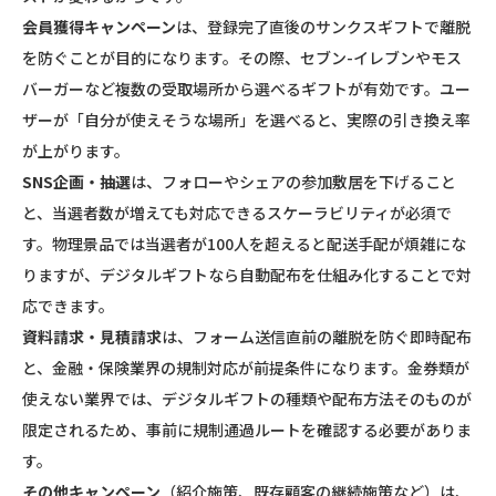
会員獲得キャンペーン
は、登録完了直後のサンクスギフトで離脱
を防ぐことが目的になります。その際、セブン-イレブンやモス
バーガーなど複数の受取場所から選べるギフトが有効です。ユー
ザーが「自分が使えそうな場所」を選べると、実際の引き換え率
が上がります。
SNS企画・抽選
は、フォローやシェアの参加敷居を下げること
と、当選者数が増えても対応できるスケーラビリティが必須で
す。物理景品では当選者が100人を超えると配送手配が煩雑にな
りますが、デジタルギフトなら自動配布を仕組み化することで対
応できます。
資料請求・見積請求
は、フォーム送信直前の離脱を防ぐ即時配布
と、金融・保険業界の規制対応が前提条件になります。金券類が
使えない業界では、デジタルギフトの種類や配布方法そのものが
限定されるため、事前に規制通過ルートを確認する必要がありま
す。
その他キャンペーン
（紹介施策、既存顧客の継続施策など）は、