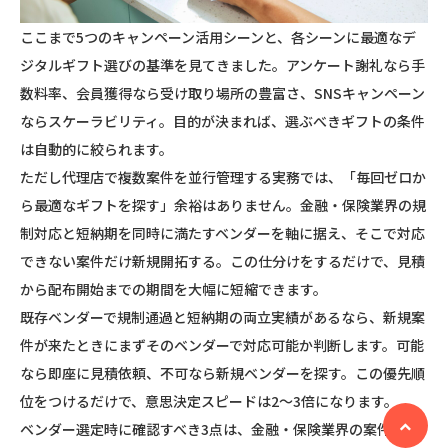
ここまで5つのキャンペーン活用シーンと、各シーンに最適なデ
ジタルギフト選びの基準を見てきました。アンケート謝礼なら手
数料率、会員獲得なら受け取り場所の豊富さ、SNSキャンペーン
ならスケーラビリティ。目的が決まれば、選ぶべきギフトの条件
は自動的に絞られます。
ただし代理店で複数案件を並行管理する実務では、「毎回ゼロか
ら最適なギフトを探す」余裕はありません。金融・保険業界の規
制対応と短納期を同時に満たすベンダーを軸に据え、そこで対応
できない案件だけ新規開拓する。この仕分けをするだけで、見積
から配布開始までの期間を大幅に短縮できます。
既存ベンダーで規制通過と短納期の両立実績があるなら、新規案
件が来たときにまずそのベンダーで対応可能か判断します。可能
なら即座に見積依頼、不可なら新規ベンダーを探す。この優先順
位をつけるだけで、意思決定スピードは2〜3倍になります。
ベンダー選定時に確認すべき3点は、金融・保険業界の案件通過