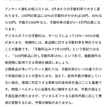
アンケート謝礼の総コストは、1件あたりの手数料率で大きく変
わります。100円の景品に20%の手数料がかかれば20円、30%な
ら30円。件数が1000件なら、手数料率の差が2～3万円の差にな
ります。
デジタルギフトの手数料は、サービスによって10%～30%の幅
があります。見積時には、景品額に対する手数料率を明示させる
ことが重要です。「手数料込みで1件150円」という表記ではな
く、「100円景品に対し手数料率15%」という形で、複数案件の
相見積に転用できる単価を確認しましょう。
少額景品が多いアンケート謝礼では、手数料率が1～2%違うだけ
で年間の総コストが変わります。加えて、配布件数が確定してい
ない場合、増減に対応できる柔軟な料金体系を選ぶことも重要で
す。物理ノベルティなら在庫を先に確保するため、件数が減ると
不良在庫が残りますが、デジタルギフトなら配布件数に応じて費
用が変動するため、予算の無駄がありません。