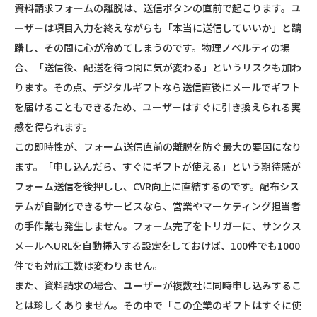
資料請求フォームの離脱は、送信ボタンの直前で起こります。ユ
ーザーは項目入力を終えながらも「本当に送信していいか」と躊
躇し、その間に心が冷めてしまうのです。物理ノベルティの場
合、「送信後、配送を待つ間に気が変わる」というリスクも加わ
ります。その点、デジタルギフトなら送信直後にメールでギフト
を届けることもできるため、ユーザーはすぐに引き換えられる実
感を得られます。
この即時性が、フォーム送信直前の離脱を防ぐ最大の要因になり
ます。「申し込んだら、すぐにギフトが使える」という期待感が
フォーム送信を後押しし、CVR向上に直結するのです。配布シス
テムが自動化できるサービスなら、営業やマーケティング担当者
の手作業も発生しません。フォーム完了をトリガーに、サンクス
メールへURLを自動挿入する設定をしておけば、100件でも1000
件でも対応工数は変わりません。
また、資料請求の場合、ユーザーが複数社に同時申し込みするこ
とは珍しくありません。その中で「この企業のギフトはすぐに使